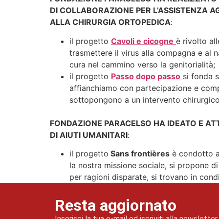
DI COLLABORAZIONE PER L’ASSISTENZA AG
ALLA CHIRURGIA ORTOPEDICA
:
il progetto
Cavoli e cicogne
è rivolto a
trasmettere il virus alla compagna e al 
cura nel cammino verso la genitorialità;
il progetto
Passo dopo passo
si fonda s
affianchiamo con partecipazione e compet
sottopongono a un intervento chirurgico
FONDAZIONE PARACELSO HA IDEATO E AT
DI AIUTI UMANITARI
:
il progetto
Sans frontières
è condotto al
la nostra missione sociale, si propone di 
per ragioni disparate, si trovano in cond
Resta aggiornato
Inserisci la tua e-mail ed iscriviti alla newslett