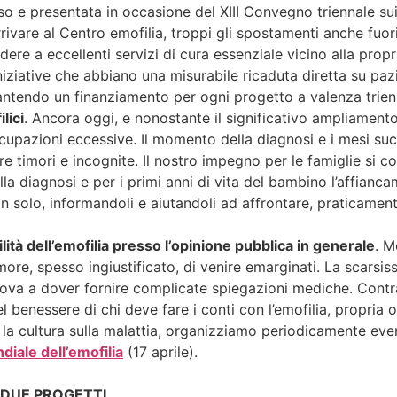
e presentata in occasione del XIII Convegno triennale sui pr
rrivare al Centro emofilia, troppi gli spostamenti anche fuor
ere a eccellenti servizi di cura essenziale vicino alla prop
ziative che abbiano una misurabile ricaduta diretta su pazie
arantendo un finanziamento per ogni progetto a valenza trien
lici
. Ancora oggi, e nonostante il significativo ampliamento
ccupazioni eccessive. Il momento della diagnosi e i mesi s
are timori e incognite. Il nostro impegno per le famiglie si 
a diagnosi e per i primi anni di vita del bambino l’affiancam
on solo, informandoli e aiutandoli ad affrontare, praticamen
ità dell’emofilia presso l’opinione pubblica in generale
. M
imore, spesso ingiustificato, di venire emarginati. La scarsis
rova a dover fornire complicate spiegazioni mediche. Contras
benessere di chi deve fare i conti con l’emofilia, propria o d
la cultura sulla malattia, organizziamo periodicamente event
iale dell’emofilia
(17 aprile).
 DUE PROGETTI