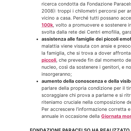
ricerca condotta da Fondazione Paracelso 
2008): troppi i chilometri percorsi per a
vicino a casa. Perché tutti possano acced
100k
, volto a promuovere e sostenere ini
svolta dalla rete dei Centri emofilia, g
assistenza alle famiglie dei piccoli emofi
malattia viene vissuta con ansie e preo
la famiglia, che si trova a dover affront
piccoli
, che prevede fin dal momento dell
nucleo, così da sostenere i genitori, e n
insorgeranno;
aumento della conoscenza e della visibil
parlare della propria condizione per il t
scoraggiare chi prova a parlarne e si rit
riteniamo cruciale nella composizione del 
Per accrescere l’informazione corretta e 
annuale in occasione della
Giornata mond
FONDAZIONE PARACELSO HA REALIZZATO