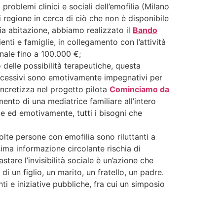
oblemi clinici e sociali dell’emofilia (Milano
i regione in cerca di ciò che non è disponibile
ria abitazione, abbiamo realizzato il
Bando
nti e famiglie, in collegamento con l’attività
nale fino a 100.000 €;
 delle possibilità terapeutiche, questa
uccessivi sono emotivamente impegnativi per
concretizza nel progetto pilota
Cominciamo da
ento di una mediatrice familiare all’intero
te ed emotivamente, tutti i bisogni che
olte persone con emofilia sono riluttanti a
sima informazione circolante rischia di
tare l’invisibilità sociale è un’azione che
i un figlio, un marito, un fratello, un padre.
i e iniziative pubbliche, fra cui un simposio