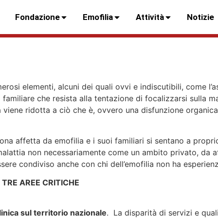
Fondazione
Emofilia
Attività
Notizie
rosi elementi, alcuni dei quali ovvi e indiscutibili, come l’
familiare che resista alla tentazione di focalizzarsi sulla m
viene ridotta a ciò che è, ovvero una disfunzione organica, 
na affetta da emofilia e i suoi familiari si sentano a propri
 malattia non necessariamente come un ambito privato, da af
re condiviso anche con chi dell’emofilia non ha esperienza
TRE AREE CRITICHE
linica sul territorio nazionale
. La disparità di servizi e qu